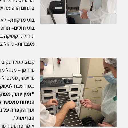
בתחום הרפואה יש
בתי מרקחת
– לאח
בתי חולים
– תרופו
וניהול נרקוטיקה ב
מעבדות
– ניהול צי
קבוצת גולדטק ביח
פרדמן – מנהל מחל
פריינטי, סמנכ"ל 
ממוחשבת לניפוק מ
"זמין יותר, מפוק
הניתוח מאפשר לנו
תוך הקפדה על נו
הבריאות".
אומר פרופסור פר