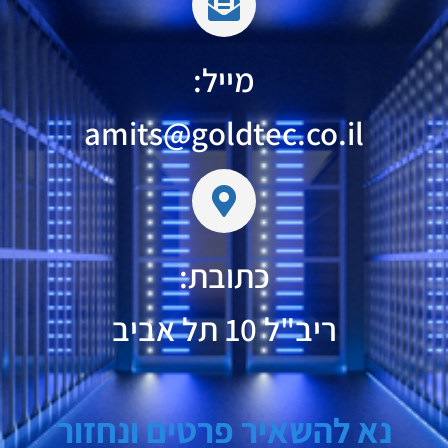
מייל:
amits@goldtec.co.il
כתובת:
ריב"ל 10 תל אביב
נא להשאיר פרטים ונחזור